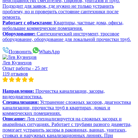
неисправностях смесителей, сифонов, унитазов и труб.
Подходит для заявок, где нужно не только устранить
проблему, но и проверить состояние сантехники после
ремонта.
Работает с объектами:
Квартиры, частные дома, офисы,
небольшие коммерческие помещения.
Оборудование:
Сантехнический инструмент, тросовое
оборудование, оборудование для локальной прочистки труб.
Позвонить
WhatsApp
Лев Кузнецов
Опыт работы - 25 лет
119 отзывов
Направления:
Прочистка канализации, засоры,
видеодиагностика.
Специализация:
Устранение сложных засоров, диагностика
канализации, прочистка труб в квартирах, домах и
коммерческих помещениях.
Описание:
Лев специализируется на сложных засорах и
аварийных ситуациях. Работает с трубами разного диаметра,
помогает устранить засоры в раковинах, ваннах, унитазах,
стояках и наружных канализационных линиях. При