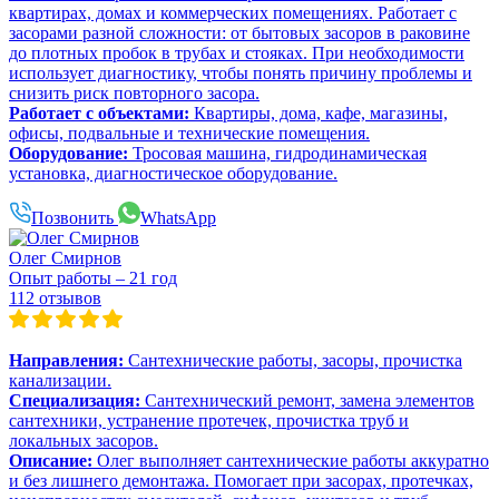
квартирах, домах и коммерческих помещениях. Работает с
засорами разной сложности: от бытовых засоров в раковине
до плотных пробок в трубах и стояках. При необходимости
использует диагностику, чтобы понять причину проблемы и
снизить риск повторного засора.
Работает с объектами:
Квартиры, дома, кафе, магазины,
офисы, подвальные и технические помещения.
Оборудование:
Тросовая машина, гидродинамическая
установка, диагностическое оборудование.
Позвонить
WhatsApp
Олег Смирнов
Опыт работы – 21 год
112 отзывов
Направления:
Сантехнические работы, засоры, прочистка
канализации.
Специализация:
Сантехнический ремонт, замена элементов
сантехники, устранение протечек, прочистка труб и
локальных засоров.
Описание:
Олег выполняет сантехнические работы аккуратно
и без лишнего демонтажа. Помогает при засорах, протечках,