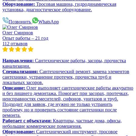
Оборудование:
Тросовая машина, гидродинамическая
установка, диагностическое оборудование.
Позвонить
WhatsApp
Олег Смирнов
Опыт работы – 21 год
112 отзывов
Направления:
Сантехнические работы, засоры, прочистка
канализации.
Специализация:
Сантехнический ремонт, замена элементов
сантехники, устранение протечек, прочистка труб и
локальных засоров.
Описание:
Олег выполняет сантехнические работы аккуратно
и без лишнего демонтажа. Помогает при засорах, протечках,
неисправностях смесителей, сифонов, унитазов и труб.
Подходит для заявок, где нужно не только устранить
проблему, но и проверить состояние сантехники после
ремонта.
Работает с объектами:
Квартиры, частные дома, офисы,
небольшие коммерческие помещения.
Оборудование:
Сантехнический инструмент, тросовое