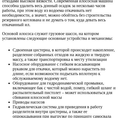
отходами высокой вязкости. Современная илососная машина
способна удалить весь донный осадок за несколько часов
работы, при этом воду из водоема откачивать нет
необходимости, а значит, можно обойтись без строительства
резервного котлована и не думать о том, куда девать весь
откачанный ил.
Основой илососа служит грузовое шасси, на котором
установлены следующие основные устройства и механизмы:
Сдвоенная цистерна, в которой происходит накопление,
разделение собранных отходов на жидкую и твердую
массу, а также транспортировка к месту утилизации
Насосное оборудование с гибким всасывающим
рукавом для откачки, который можно нарастить по
длине, если возможности подъехать вплотную к
обслуживаемому водоему нет.
Оборудование для гидродинамической промывки,
включающее бак с чистой водой, помпу, гибкий шланг и
распылительный пистолет – может использоваться для
сбивания илососной массы
Приводы насосов
Гидравлическая система для приведения в работу
разделителя внутри цистерны, а также ее
опрокидывания при выгрузке по принципу самосвала