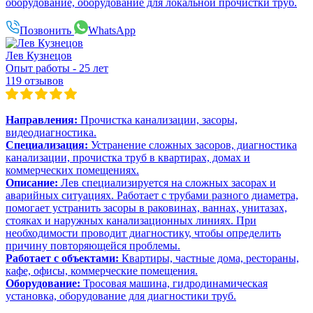
оборудование, оборудование для локальной прочистки труб.
Позвонить
WhatsApp
Лев Кузнецов
Опыт работы - 25 лет
119 отзывов
Направления:
Прочистка канализации, засоры,
видеодиагностика.
Специализация:
Устранение сложных засоров, диагностика
канализации, прочистка труб в квартирах, домах и
коммерческих помещениях.
Описание:
Лев специализируется на сложных засорах и
аварийных ситуациях. Работает с трубами разного диаметра,
помогает устранить засоры в раковинах, ваннах, унитазах,
стояках и наружных канализационных линиях. При
необходимости проводит диагностику, чтобы определить
причину повторяющейся проблемы.
Работает с объектами:
Квартиры, частные дома, рестораны,
кафе, офисы, коммерческие помещения.
Оборудование:
Тросовая машина, гидродинамическая
установка, оборудование для диагностики труб.