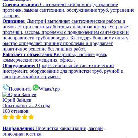
Специализация:
Сантехнический ремонт, устранение
протечек, замена сантехники, обслуживание труб, устранение
засоров.
Описание:
Дмитрий выполняет сантехнические работы и
помогает при сложных бытовых неисправностях. Устраняет
протечки, засоры, проблемы с подключением сантехники и
неисправности трубопроводов. Благодаря большому опыту
быстро определяет причину проблемы и предлагает
практичное решение без лишних работ.
Работает с объектами:
Квартиры, частные дома,
коммерческие помещения, офисы.
Оборудование:
Профессиональный сантехнический
инструмент, оборудование для прочистки труб, ручной и
электрический инструмент.
Позвонить
WhatsApp
Юрий Зайцев
Опыт работы - 23 года
108 отзывов
Направления:
Прочистка канализации, засоры,
видеодиагностика.