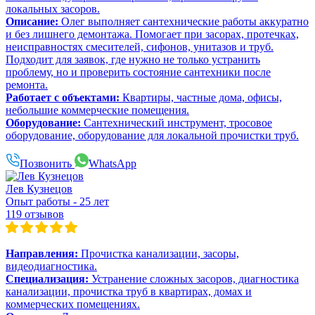
локальных засоров.
Описание:
Олег выполняет сантехнические работы аккуратно
и без лишнего демонтажа. Помогает при засорах, протечках,
неисправностях смесителей, сифонов, унитазов и труб.
Подходит для заявок, где нужно не только устранить
проблему, но и проверить состояние сантехники после
ремонта.
Работает с объектами:
Квартиры, частные дома, офисы,
небольшие коммерческие помещения.
Оборудование:
Сантехнический инструмент, тросовое
оборудование, оборудование для локальной прочистки труб.
Позвонить
WhatsApp
Лев Кузнецов
Опыт работы - 25 лет
119 отзывов
Направления:
Прочистка канализации, засоры,
видеодиагностика.
Специализация:
Устранение сложных засоров, диагностика
канализации, прочистка труб в квартирах, домах и
коммерческих помещениях.