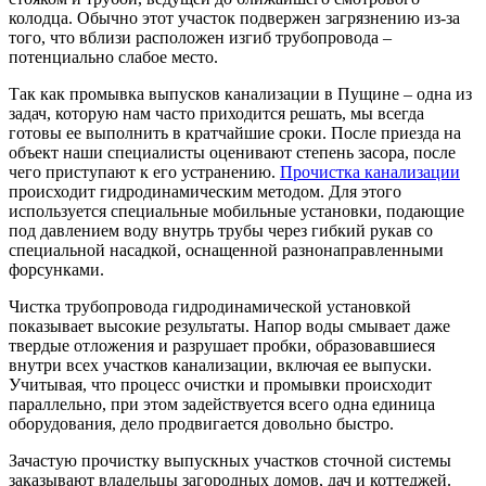
колодца. Обычно этот участок подвержен загрязнению из-за
того, что вблизи расположен изгиб трубопровода –
потенциально слабое место.
Так как промывка выпусков канализации в Пущине – одна из
задач, которую нам часто приходится решать, мы всегда
готовы ее выполнить в кратчайшие сроки. После приезда на
объект наши специалисты оценивают степень засора, после
чего приступают к его устранению.
Прочистка канализации
происходит гидродинамическим методом. Для этого
используется специальные мобильные установки, подающие
под давлением воду внутрь трубы через гибкий рукав со
специальной насадкой, оснащенной разнонаправленными
форсунками.
Чистка трубопровода гидродинамической установкой
показывает высокие результаты. Напор воды смывает даже
твердые отложения и разрушает пробки, образовавшиеся
внутри всех участков канализации, включая ее выпуски.
Учитывая, что процесс очистки и промывки происходит
параллельно, при этом задействуется всего одна единица
оборудования, дело продвигается довольно быстро.
Зачастую
прочистку выпускных участков сточной системы
заказывают владельцы загородных домов, дач и коттеджей.