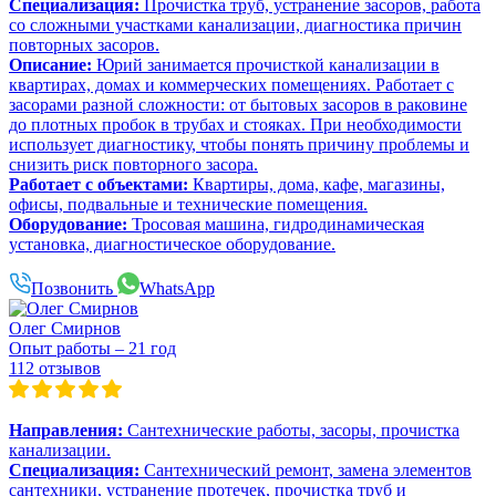
Специализация:
Прочистка труб, устранение засоров, работа
со сложными участками канализации, диагностика причин
повторных засоров.
Описание:
Юрий занимается прочисткой канализации в
квартирах, домах и коммерческих помещениях. Работает с
засорами разной сложности: от бытовых засоров в раковине
до плотных пробок в трубах и стояках. При необходимости
использует диагностику, чтобы понять причину проблемы и
снизить риск повторного засора.
Работает с объектами:
Квартиры, дома, кафе, магазины,
офисы, подвальные и технические помещения.
Оборудование:
Тросовая машина, гидродинамическая
установка, диагностическое оборудование.
Позвонить
WhatsApp
Олег Смирнов
Опыт работы – 21 год
112 отзывов
Направления:
Сантехнические работы, засоры, прочистка
канализации.
Специализация:
Сантехнический ремонт, замена элементов
сантехники, устранение протечек, прочистка труб и