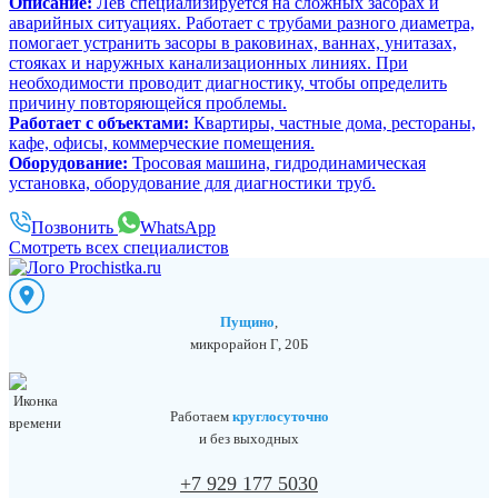
Описание:
Лев специализируется на сложных засорах и
аварийных ситуациях. Работает с трубами разного диаметра,
помогает устранить засоры в раковинах, ваннах, унитазах,
стояках и наружных канализационных линиях. При
необходимости проводит диагностику, чтобы определить
причину повторяющейся проблемы.
Работает с объектами:
Квартиры, частные дома, рестораны,
кафе, офисы, коммерческие помещения.
Оборудование:
Тросовая машина, гидродинамическая
установка, оборудование для диагностики труб.
Позвонить
WhatsApp
Смотреть всех специалистов
Пущино
,
микрорайон Г, 20Б
Работаем
круглосуточно
и без выходных
+7 929 177 5030