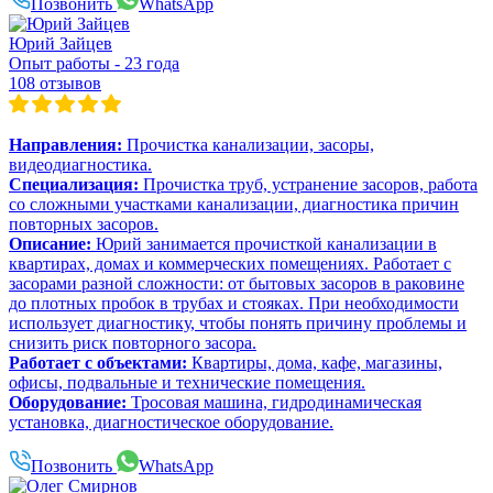
Позвонить
WhatsApp
Юрий Зайцев
Опыт работы - 23 года
108 отзывов
Направления:
Прочистка канализации, засоры,
видеодиагностика.
Специализация:
Прочистка труб, устранение засоров, работа
со сложными участками канализации, диагностика причин
повторных засоров.
Описание:
Юрий занимается прочисткой канализации в
квартирах, домах и коммерческих помещениях. Работает с
засорами разной сложности: от бытовых засоров в раковине
до плотных пробок в трубах и стояках. При необходимости
использует диагностику, чтобы понять причину проблемы и
снизить риск повторного засора.
Работает с объектами:
Квартиры, дома, кафе, магазины,
офисы, подвальные и технические помещения.
Оборудование:
Тросовая машина, гидродинамическая
установка, диагностическое оборудование.
Позвонить
WhatsApp