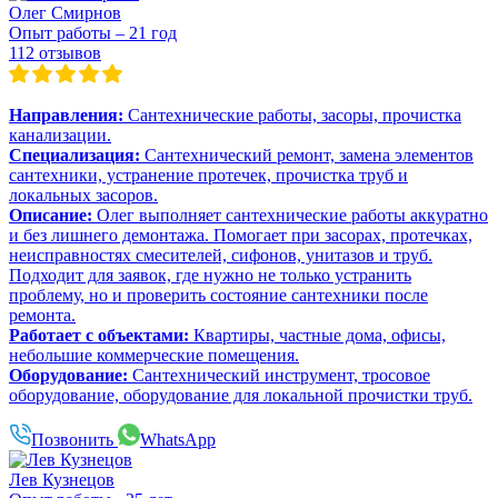
Олег Смирнов
Опыт работы – 21 год
112 отзывов
Направления:
Сантехнические работы, засоры, прочистка
канализации.
Специализация:
Сантехнический ремонт, замена элементов
сантехники, устранение протечек, прочистка труб и
локальных засоров.
Описание:
Олег выполняет сантехнические работы аккуратно
и без лишнего демонтажа. Помогает при засорах, протечках,
неисправностях смесителей, сифонов, унитазов и труб.
Подходит для заявок, где нужно не только устранить
проблему, но и проверить состояние сантехники после
ремонта.
Работает с объектами:
Квартиры, частные дома, офисы,
небольшие коммерческие помещения.
Оборудование:
Сантехнический инструмент, тросовое
оборудование, оборудование для локальной прочистки труб.
Позвонить
WhatsApp
Лев Кузнецов