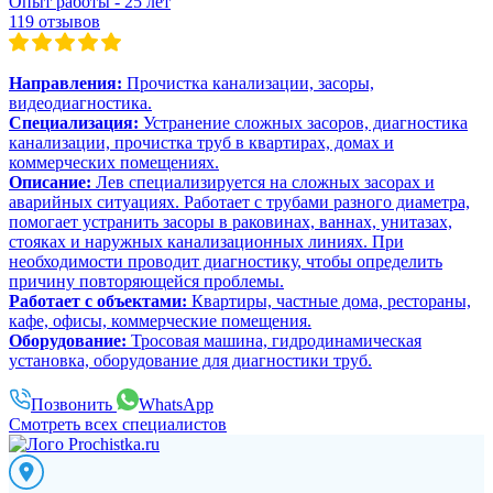
Опыт работы - 25 лет
119 отзывов
Направления:
Прочистка канализации, засоры,
видеодиагностика.
Специализация:
Устранение сложных засоров, диагностика
канализации, прочистка труб в квартирах, домах и
коммерческих помещениях.
Описание:
Лев специализируется на сложных засорах и
аварийных ситуациях. Работает с трубами разного диаметра,
помогает устранить засоры в раковинах, ваннах, унитазах,
стояках и наружных канализационных линиях. При
необходимости проводит диагностику, чтобы определить
причину повторяющейся проблемы.
Работает с объектами:
Квартиры, частные дома, рестораны,
кафе, офисы, коммерческие помещения.
Оборудование:
Тросовая машина, гидродинамическая
установка, оборудование для диагностики труб.
Позвонить
WhatsApp
Смотреть всех специалистов