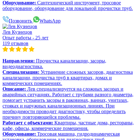
Оборудование:
Сантехнический инструмент, тросовое
оборудование, оборудование для локальной прочистки труб.
Позвонить
WhatsApp
Лев Кузнецов
Опыт работы - 25 лет
119 отзывов
Направления:
Прочистка канализации, засоры,
видеодиагностика.
Специализация:
Устранение сложных засоров, диагностика
канализации, прочистка труб в квартирах, домах и
коммерческих помещениях.
Описание:
Лев специализируется на сложных засорах и
аварийных ситуациях. Работает с трубами разного диаметра,
помогает устранить засоры в раковинах, ваннах, унитазах,
стояках и наружных канализационных линиях. При
необходимости проводит диагностику, чтобы определить
причину повторяющейся проблемы.
Работает с объектами:
Квартиры, частные дома, рестораны,
кафе, офисы, коммерческие помещения.
Оборудование:
Тросовая машина, гидродинамическая
установка, оборудование для диагностики труб.