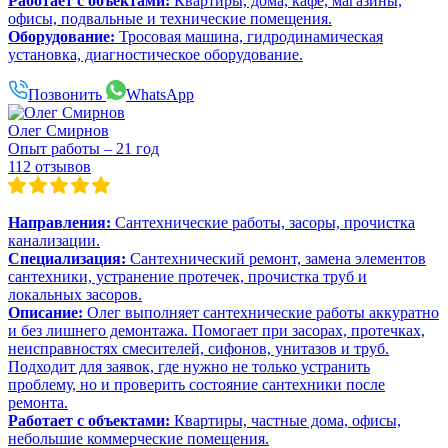
Работает с объектами:
Квартиры, дома, кафе, магазины,
офисы, подвальные и технические помещения.
Оборудование:
Тросовая машина, гидродинамическая
установка, диагностическое оборудование.
Позвонить
WhatsApp
Олег Смирнов
Опыт работы – 21 год
112 отзывов
Направления:
Сантехнические работы, засоры, прочистка
канализации.
Специализация:
Сантехнический ремонт, замена элементов
сантехники, устранение протечек, прочистка труб и
локальных засоров.
Описание:
Олег выполняет сантехнические работы аккуратно
и без лишнего демонтажа. Помогает при засорах, протечках,
неисправностях смесителей, сифонов, унитазов и труб.
Подходит для заявок, где нужно не только устранить
проблему, но и проверить состояние сантехники после
ремонта.
Работает с объектами:
Квартиры, частные дома, офисы,
небольшие коммерческие помещения.