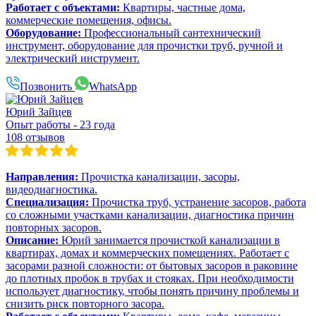
Работает с объектами:
Квартиры, частные дома,
коммерческие помещения, офисы.
Оборудование:
Профессиональный сантехнический
инструмент, оборудование для прочистки труб, ручной и
электрический инструмент.
Позвонить
WhatsApp
Юрий Зайцев
Опыт работы - 23 года
108 отзывов
Направления:
Прочистка канализации, засоры,
видеодиагностика.
Специализация:
Прочистка труб, устранение засоров, работа
со сложными участками канализации, диагностика причин
повторных засоров.
Описание:
Юрий занимается прочисткой канализации в
квартирах, домах и коммерческих помещениях. Работает с
засорами разной сложности: от бытовых засоров в раковине
до плотных пробок в трубах и стояках. При необходимости
использует диагностику, чтобы понять причину проблемы и
снизить риск повторного засора.