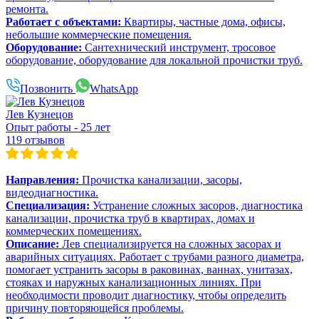
ремонта.
Работает с объектами:
Квартиры, частные дома, офисы,
небольшие коммерческие помещения.
Оборудование:
Сантехнический инструмент, тросовое
оборудование, оборудование для локальной прочистки труб.
Позвонить
WhatsApp
Лев Кузнецов
Опыт работы - 25 лет
119 отзывов
Направления:
Прочистка канализации, засоры,
видеодиагностика.
Специализация:
Устранение сложных засоров, диагностика
канализации, прочистка труб в квартирах, домах и
коммерческих помещениях.
Описание:
Лев специализируется на сложных засорах и
аварийных ситуациях. Работает с трубами разного диаметра,
помогает устранить засоры в раковинах, ваннах, унитазах,
стояках и наружных канализационных линиях. При
необходимости проводит диагностику, чтобы определить
причину повторяющейся проблемы.