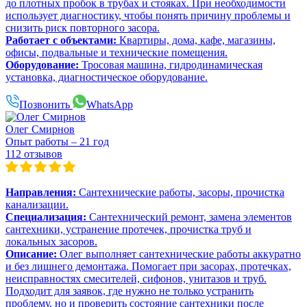
до плотных пробок в трубах и стояках. При необходимости
использует диагностику, чтобы понять причину проблемы и
снизить риск повторного засора.
Работает с объектами:
Квартиры, дома, кафе, магазины,
офисы, подвальные и технические помещения.
Оборудование:
Тросовая машина, гидродинамическая
установка, диагностическое оборудование.
Позвонить
WhatsApp
Олег Смирнов
Опыт работы – 21 год
112 отзывов
Направления:
Сантехнические работы, засоры, прочистка
канализации.
Специализация:
Сантехнический ремонт, замена элементов
сантехники, устранение протечек, прочистка труб и
локальных засоров.
Описание:
Олег выполняет сантехнические работы аккуратно
и без лишнего демонтажа. Помогает при засорах, протечках,
неисправностях смесителей, сифонов, унитазов и труб.
Подходит для заявок, где нужно не только устранить
проблему, но и проверить состояние сантехники после