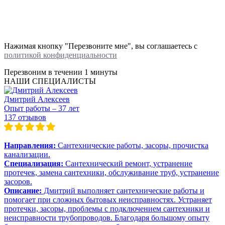
Нажимая кнопку "Перезвоните мне", вы соглашаетесь с
политикой конфиденциальности
Перезвоним в течении
1 минуты
НАШИ СПЕЦИАЛИСТЫ
Дмитрий Алексеев
Опыт работы – 37 лет
137 отзывов
Направления:
Сантехнические работы, засоры, прочистка
канализации.
Специализация:
Сантехнический ремонт, устранение
протечек, замена сантехники, обслуживание труб, устранение
засоров.
Описание:
Дмитрий выполняет сантехнические работы и
помогает при сложных бытовых неисправностях. Устраняет
протечки, засоры, проблемы с подключением сантехники и
неисправности трубопроводов. Благодаря большому опыту