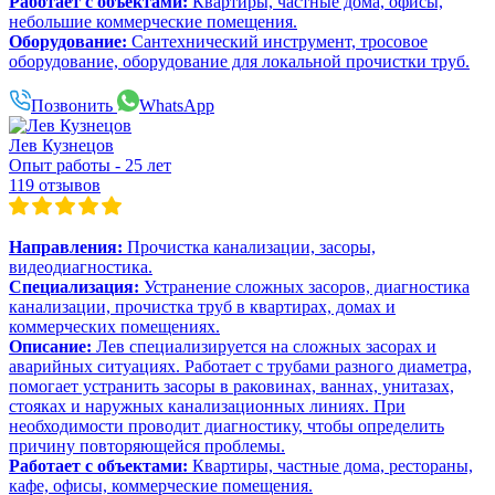
Работает с объектами:
Квартиры, частные дома, офисы,
небольшие коммерческие помещения.
Оборудование:
Сантехнический инструмент, тросовое
оборудование, оборудование для локальной прочистки труб.
Позвонить
WhatsApp
Лев Кузнецов
Опыт работы - 25 лет
119 отзывов
Направления:
Прочистка канализации, засоры,
видеодиагностика.
Специализация:
Устранение сложных засоров, диагностика
канализации, прочистка труб в квартирах, домах и
коммерческих помещениях.
Описание:
Лев специализируется на сложных засорах и
аварийных ситуациях. Работает с трубами разного диаметра,
помогает устранить засоры в раковинах, ваннах, унитазах,
стояках и наружных канализационных линиях. При
необходимости проводит диагностику, чтобы определить
причину повторяющейся проблемы.
Работает с объектами:
Квартиры, частные дома, рестораны,
кафе, офисы, коммерческие помещения.