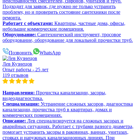
неисправностях смесителей, сифонов, унитазов и труб.
Подходит для заявок, где нужно не только устранить
проблему, но и проверить состояние сантехники после
ремонта.
Работает с объектами:
Квартиры, частные дома, офисы,
небольшие коммерческие помещения.
Оборудование:
Сантехнический инструмент, тросовое
оборудование, оборудование для локальной прочистки труб.
Позвонить
WhatsApp
Лев Кузнецов
Опыт работы - 25 лет
119 отзывов
Направления:
Прочистка канализации, засоры,
видеодиагностика.
Специализация:
Устранение сложных засоров, диагностика
канализации, прочистка труб в квартирах, домах и
коммерческих помещениях.
Описание:
Лев специализируется на сложных засорах и
аварийных ситуациях. Работает с трубами разного диаметра,
помогает устранить засоры в раковинах, ваннах, унитазах,
стояках и наружных канализационных линиях. При