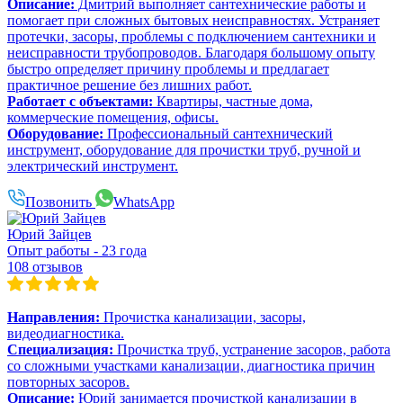
Описание:
Дмитрий выполняет сантехнические работы и
помогает при сложных бытовых неисправностях. Устраняет
протечки, засоры, проблемы с подключением сантехники и
неисправности трубопроводов. Благодаря большому опыту
быстро определяет причину проблемы и предлагает
практичное решение без лишних работ.
Работает с объектами:
Квартиры, частные дома,
коммерческие помещения, офисы.
Оборудование:
Профессиональный сантехнический
инструмент, оборудование для прочистки труб, ручной и
электрический инструмент.
Позвонить
WhatsApp
Юрий Зайцев
Опыт работы - 23 года
108 отзывов
Направления:
Прочистка канализации, засоры,
видеодиагностика.
Специализация:
Прочистка труб, устранение засоров, работа
со сложными участками канализации, диагностика причин
повторных засоров.
Описание:
Юрий занимается прочисткой канализации в