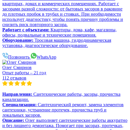
квартирах, домах и коммерческих помещениях. Работает с
засорами разной сложности: от бытовых засоров в раковине
до плотных пробок в трубах и стояках. При необходимости
использует диагностику, чтобы понять причину проблемы и
снизить риск повторного засора.
Работает с объектами:
Квартиры, дома, кафе, магазины,
офисы, подвальные и технические помещения.
Оборудование:
Тросовая машина, гидродинамическая
установка, диагностическое оборудование.
Позвонить
WhatsApp
Олег Смирнов
Опыт работы – 21 год
112 отзывов
Направления:
Сантехнические работы, засоры, прочистка
канализации.
Специализация:
Сантехнический ремонт, замена элементов
сантехники, устранение протечек, прочистка труб и
локальных засоров.
Описание:
Олег выполняет сантехнические работы аккуратно
и без лишнего демонтажа. Помогает при засорах, протечках,