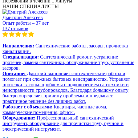
Перезвоним в течении
1 минуты
НАШИ СПЕЦИАЛИСТЫ
Дмитрий Алексеев
Опыт работы – 37 лет
137 отзывов
Направления:
Сантехнические работы, засоры, прочистка
канализации.
Специализация:
Сантехнический ремонт, устранение
протечек, замена сантехники, обслуживание труб, устранение
засоров.
Описание:
Дмитрий выполняет сантехнические работы и
помогает при сложных бытовых неисправностях. Устраняет
протечки, засоры, проблемы с подключением сантехники и
неисправности трубопроводов. Благодаря большому опыту
быстро определяет причину проблемы и предлагает
практичное решение без лишних работ.
Работает с объектами:
Квартиры, частные дома,
коммерческие помещения, офисы.
Оборудование:
Профессиональный сантехнический
инструмент, оборудование для прочистки труб, ручной и
электрический инструмент.