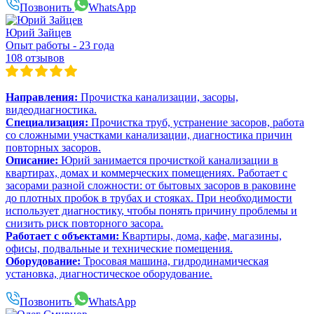
Позвонить
WhatsApp
Юрий Зайцев
Опыт работы - 23 года
108 отзывов
Направления:
Прочистка канализации, засоры,
видеодиагностика.
Специализация:
Прочистка труб, устранение засоров, работа
со сложными участками канализации, диагностика причин
повторных засоров.
Описание:
Юрий занимается прочисткой канализации в
квартирах, домах и коммерческих помещениях. Работает с
засорами разной сложности: от бытовых засоров в раковине
до плотных пробок в трубах и стояках. При необходимости
использует диагностику, чтобы понять причину проблемы и
снизить риск повторного засора.
Работает с объектами:
Квартиры, дома, кафе, магазины,
офисы, подвальные и технические помещения.
Оборудование:
Тросовая машина, гидродинамическая
установка, диагностическое оборудование.
Позвонить
WhatsApp