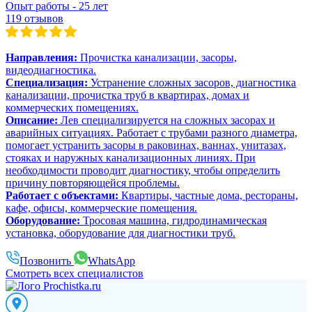
Опыт работы - 25 лет
119 отзывов
Направления:
Прочистка канализации, засоры,
видеодиагностика.
Специализация:
Устранение сложных засоров, диагностика
канализации, прочистка труб в квартирах, домах и
коммерческих помещениях.
Описание:
Лев специализируется на сложных засорах и
аварийных ситуациях. Работает с трубами разного диаметра,
помогает устранить засоры в раковинах, ваннах, унитазах,
стояках и наружных канализационных линиях. При
необходимости проводит диагностику, чтобы определить
причину повторяющейся проблемы.
Работает с объектами:
Квартиры, частные дома, рестораны,
кафе, офисы, коммерческие помещения.
Оборудование:
Тросовая машина, гидродинамическая
установка, оборудование для диагностики труб.
Позвонить
WhatsApp
Смотреть всех специалистов