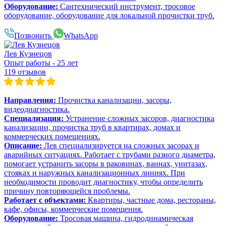
Оборудование:
Сантехнический инструмент, тросовое
оборудование, оборудование для локальной прочистки труб.
Позвонить
WhatsApp
Лев Кузнецов
Опыт работы - 25 лет
119 отзывов
Направления:
Прочистка канализации, засоры,
видеодиагностика.
Специализация:
Устранение сложных засоров, диагностика
канализации, прочистка труб в квартирах, домах и
коммерческих помещениях.
Описание:
Лев специализируется на сложных засорах и
аварийных ситуациях. Работает с трубами разного диаметра,
помогает устранить засоры в раковинах, ваннах, унитазах,
стояках и наружных канализационных линиях. При
необходимости проводит диагностику, чтобы определить
причину повторяющейся проблемы.
Работает с объектами:
Квартиры, частные дома, рестораны,
кафе, офисы, коммерческие помещения.
Оборудование:
Тросовая машина, гидродинамическая