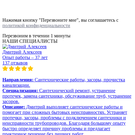
Нажимая кнопку "Перезвоните мне", вы соглашаетесь с
политикой конфиденциальности
Перезвоним в течении
1 минуты
НАШИ СПЕЦИАЛИСТЫ
Дмитрий Алексеев
Опыт работы – 37 лет
137 отзывов
Направления:
Сантехнические работы, засоры, прочистка
канализации.
Специализация:
Сантехнический ремонт, устранение
протечек, замена сантехники, обслуживание труб, устранение
засоров.
Описание:
Дмитрий выполняет сантехнические работы и
помогает при сложных бытовых неисправностях. Устраняет
протечки, засоры, проблемы с подключением сантехники и
неисправности трубопроводов. Благодаря большому опыту
быстро определяет причину проблемы и предлагает
практичное решение без лишних работ.