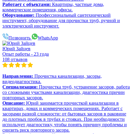
Работает с объектами:
Квартиры, частные дома,
коммерческие помещения, офисы.
Оборудование:
Профессиональный сантехнический
инструмент, оборудование для прочистки труб, ручной и
электрический инструмент.
Позвонить
WhatsApp
Юрий Зайцев
Опыт работы - 23 года
108 отзывов
Направления:
Прочистка канализации, засоры,
видеодиагностика.
Специализация:
Прочистка труб, устранение засоров, работа
со сложными участками канализации, диагностика причин
повторных засоров.
Описание:
Юрий занимается прочисткой канализации в
квартирах, домах и коммерческих помещениях. Работает с
засорами разной сложности: от бытовых засоров в раковине
до плотных пробок в трубах и стояках. При необходимости
использует диагностику, чтобы понять причину проблемы и
снизить риск повторного засора.