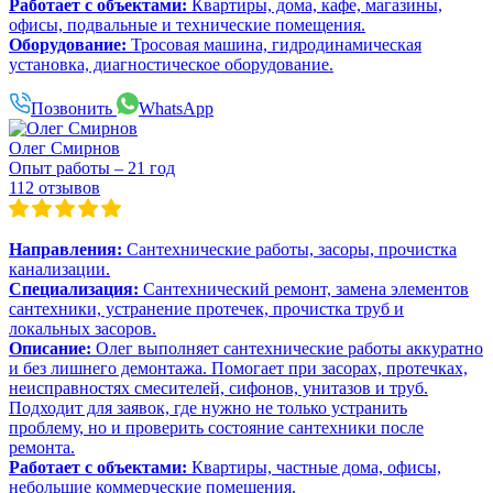
Работает с объектами:
Квартиры, дома, кафе, магазины,
офисы, подвальные и технические помещения.
Оборудование:
Тросовая машина, гидродинамическая
установка, диагностическое оборудование.
Позвонить
WhatsApp
Олег Смирнов
Опыт работы – 21 год
112 отзывов
Направления:
Сантехнические работы, засоры, прочистка
канализации.
Специализация:
Сантехнический ремонт, замена элементов
сантехники, устранение протечек, прочистка труб и
локальных засоров.
Описание:
Олег выполняет сантехнические работы аккуратно
и без лишнего демонтажа. Помогает при засорах, протечках,
неисправностях смесителей, сифонов, унитазов и труб.
Подходит для заявок, где нужно не только устранить
проблему, но и проверить состояние сантехники после
ремонта.
Работает с объектами:
Квартиры, частные дома, офисы,
небольшие коммерческие помещения.