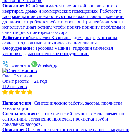
повторных засоров.
Описание:
Юрий занимается прочисткой канализации в
квартирах, домах и коммерческих помещениях. Работает с
засорами разной сложности: от бытовых засоров в раковине
до плотных пробок в трубах и стояках. При необходимости
использует диагностику, чтобы понять причину проблемы и
снизить риск повторного засора.
Работает с объектами:
Квартиры, дома, кафе, магазины,
офисы, подвальные и технические помещения.
Оборудование:
Тросовая машина, гидродинамическая
установка, диагностическое оборудование.
Позвонить
WhatsApp
Олег Смирнов
Опыт работы – 21 год
112 отзывов
Направления:
Сантехнические работы, засоры, прочистка
канализации.
Специализация:
Сантехнический ремонт, замена элементов
сантехники, устранение протечек, прочистка труб и
локальных засоров.
Описание:
Олег выполняет сантехнические работы аккуратно