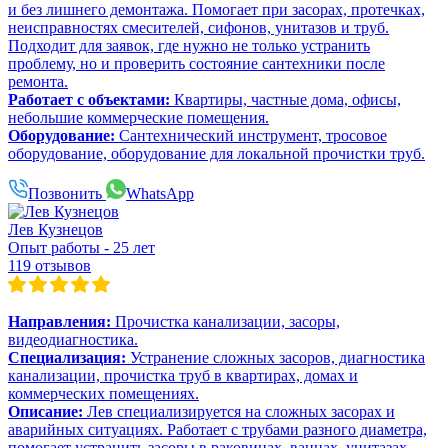
и без лишнего демонтажа. Помогает при засорах, протечках,
неисправностях смесителей, сифонов, унитазов и труб.
Подходит для заявок, где нужно не только устранить
проблему, но и проверить состояние сантехники после
ремонта.
Работает с объектами:
Квартиры, частные дома, офисы,
небольшие коммерческие помещения.
Оборудование:
Сантехнический инструмент, тросовое
оборудование, оборудование для локальной прочистки труб.
Позвонить
WhatsApp
Лев Кузнецов
Опыт работы - 25 лет
119 отзывов
Направления:
Прочистка канализации, засоры,
видеодиагностика.
Специализация:
Устранение сложных засоров, диагностика
канализации, прочистка труб в квартирах, домах и
коммерческих помещениях.
Описание:
Лев специализируется на сложных засорах и
аварийных ситуациях. Работает с трубами разного диаметра,
помогает устранить засоры в раковинах, ваннах, унитазах,