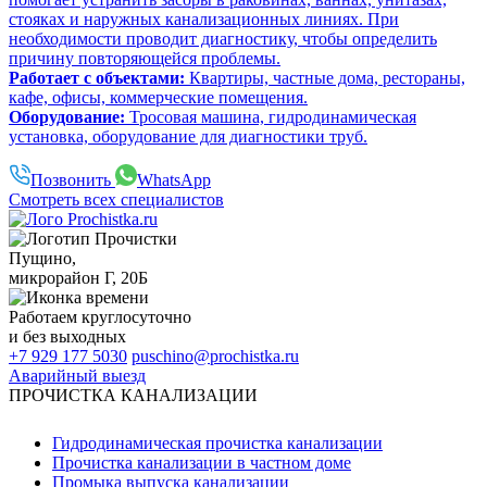
стояках и наружных канализационных линиях. При
необходимости проводит диагностику, чтобы определить
причину повторяющейся проблемы.
Работает с объектами:
Квартиры, частные дома, рестораны,
кафе, офисы, коммерческие помещения.
Оборудование:
Тросовая машина, гидродинамическая
установка, оборудование для диагностики труб.
Позвонить
WhatsApp
Смотреть всех специалистов
Пущино
,
микрорайон Г, 20Б
Работаем
круглосуточно
и без выходных
+7 929 177 5030
puschino@prochistka.ru
Аварийный выезд
ПРОЧИСТКА КАНАЛИЗАЦИИ
Гидродинамическая прочистка канализации
Прочистка канализации в частном доме
Промыка выпуска канализации