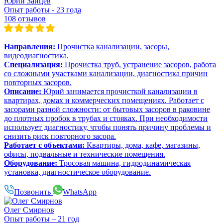
Юрий Зайцев
Опыт работы - 23 года
108 отзывов
Направления:
Прочистка канализации, засоры,
видеодиагностика.
Специализация:
Прочистка труб, устранение засоров, работа
со сложными участками канализации, диагностика причин
повторных засоров.
Описание:
Юрий занимается прочисткой канализации в
квартирах, домах и коммерческих помещениях. Работает с
засорами разной сложности: от бытовых засоров в раковине
до плотных пробок в трубах и стояках. При необходимости
использует диагностику, чтобы понять причину проблемы и
снизить риск повторного засора.
Работает с объектами:
Квартиры, дома, кафе, магазины,
офисы, подвальные и технические помещения.
Оборудование:
Тросовая машина, гидродинамическая
установка, диагностическое оборудование.
Позвонить
WhatsApp
Олег Смирнов
Опыт работы – 21 год