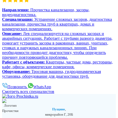
Направления:
Прочистка канализации, засоры,
видеодиагностика.
Специализация:
Устранение сложных засоров, диагностика
канализации, прочистка труб в квартирах, домах и
коммерческих помещениях.
Описание:
Лев специализируется на сложных засорах и
аварийных ситуациях. Работает с трубами разного диаметра,
помогает устранить засоры в раковинах, ваннах, унитазах,
стояках и наружных канализационных линиях. При
необходимости проводит диагностику, чтобы определить
причину повторяющейся проблемы.
Работает с объектами:
Квартиры, частные дома, рестораны,
кафе, офисы, коммерческие помещения.
Оборудование:
Тросовая машина, гидродинамическая
установка, оборудование для диагностики труб.
Позвонить
WhatsApp
Смотреть всех специалистов
Пущино
,
микрорайон Г, 20Б